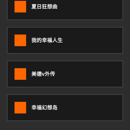
夏日狂想曲
我的幸福人生
美德v外传
幸福幻想岛