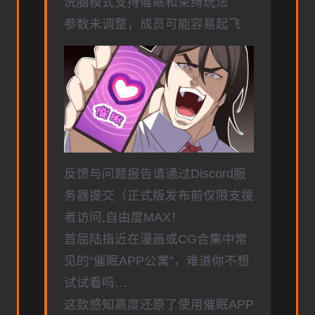
洗脑模式支持催眠和束缚玩法
参数未调整，成员可能容易起飞
反馈与问题报告请通过Discord服
务器提交（正式版发布前仅限支援
者访问,自由度MAX！
首屈陆指近在漫画或CG合集中常
见的“催眠APP公寓”，难道你不想
试试看吗…
这款感知高度还原了使用催眠APP