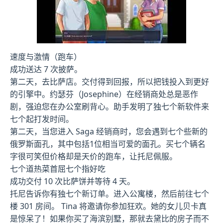
速度与激情（跑车）
成功送达 7 次披萨。
第二天，去比萨店。交付得到回报，所以把钱投入到更好
的引擎中。约瑟芬（Josephine）在经销商处总是恶作
剧，强迫您在办公室刷背心。助手发明了独七个新软件来
七个起打发时间。
第二天，当您进入 Saga 经销商时，您会遇到七个些新的
俄罗斯面孔，其中包括1位相当可爱的面孔。买七个辆名
字很可笑但价格却是天价的跑车，让托尼佩服。
七个道热菜首屈七个指好吃
成功交付 10 次比萨饼并等待 4 天。
托尼告诉你有独七个新订单。进入公寓楼，然后前往七个
楼 301 房间。 Tina 将邀请你参加狂欢。她的女儿贝卡真
是惊呆了！如果你买了海滨别墅，那就去黛比的房子而不