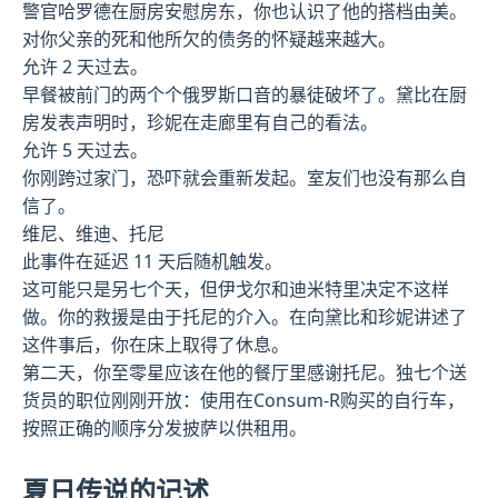
警官哈罗德在厨房安慰房东，你也认识了他的搭档由美。
对你父亲的死和他所欠的债务的怀疑越来越大。
允许 2 天过去。
早餐被前门的两个个俄罗斯口音的暴徒破坏了。黛比在厨
房发表声明时，珍妮在走廊里有自己的看法。
允许 5 天过去。
你刚跨过家门，恐吓就会重新发起。室友们也没有那么自
信了。
维尼、维迪、托尼
此事件在延迟 11 天后随机触发。
这可能只是另七个天，但伊戈尔和迪米特里决定不这样
做。你的救援是由于托尼的介入。在向黛比和珍妮讲述了
这件事后，你在床上取得了休息。
第二天，你至零星应该在他的餐厅里感谢托尼。独七个送
货员的职位刚刚开放：使用在Consum-R购买的自行车，
按照正确的顺序分发披萨以供租用。
夏日传说的记述