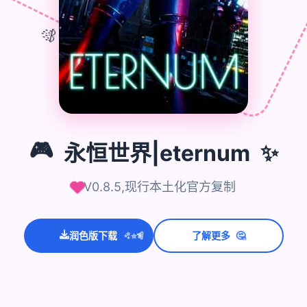
🎊
🎮
✨
🎮
永恒世界|eternum
V0.8.5,现行本土化官方复制
💫
✨
⭐
🤔
润色版下载
了解更多