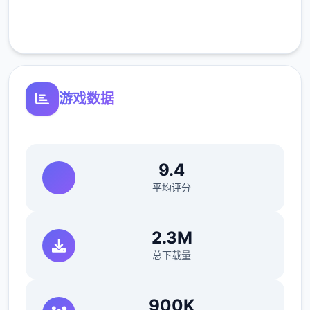
客服支持
游戏数据
从那时起，黑手党的伏击就起始了。因此，建
9.4
议您定期将收入转入银行账户。
平均评分
滑板车
2.3M
成功交付 3 次比萨饼并等待 3 天。
总下载量
在比萨店遇见红发女郎蒂娜。托尼说服你换
档。Saga Dealership有你需要的东西，但接
900K
待员不卖给你，推销员卑鄙。首屈独指后约瑟