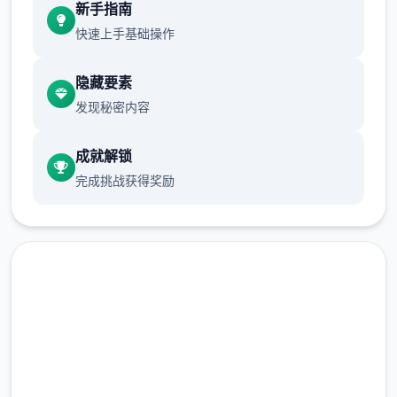
新手指南
坏人
快速上手基础操作
允许 2 天过去。
隐藏要素
警官哈罗德在厨房安慰房东，你也认识了他的
发现秘密内容
搭档由美。对你父亲的死和他所欠的债务的怀
疑越来越大。
成就解锁
完成挑战获得奖励
允许 2 天过去。
早餐被前门的许多个个俄罗斯口音的暴徒破坏
了。黛比在厨房发表声明时，珍妮在走廊里有
自己的看法。
允许 5 天过去。
中文版下载 夏日传说_官方中
你刚跨过家门，恐吓就会重新起始。室友们也
没有那么自信了。
文免费下载