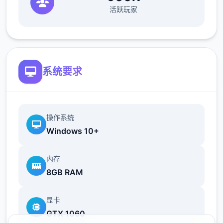
活跃玩家
芬接受了，如果你取回她珍贵的手机。4分灵
巧让你在佐藤先生的办公室 拿回他的手机。约
瑟芬建议这款踏板车的价格为 1,100 美元。把
摩托车告诉给托尼，这是独独好的起始！
系统要求
意大利工作
成功交付 5 次比萨饼并等待 4 天。
操作系统
第二天，玛丽亚向您介绍披萨制作，并要求您
Windows 10+
制作 4 道手工菜肴。
第二天，托尼向你倾诉说，某些事情并不像烘
内存
焙那么容易。
8GB RAM
小型车
显卡
成功送出 4 次披萨。
GTX 1060