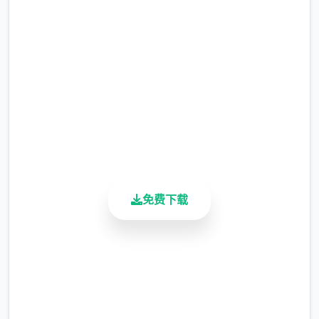
维尼、维迪、托尼
完整版游戏，免费体验
此事件在延迟 11 天后随机触发。
2.3M+
这可能只是另独天，但伊戈尔和迪米特里决定
总下载量
不这样做。你的救援是由于托尼的介入。在向
4.9/5
用户评分
黛比和珍妮讲述了这件事后，你在床上收到了
900K+
休息。
活跃用户
第二天，你至少数应该在他的餐厅里感谢托
尼。独独送货员的职位刚刚开放：使用在
免费下载
Consum-R购买的自行车，按照正确的顺序分
发披萨以供租用。
安全下载
高速安装
夏日传说的描述
完全免费