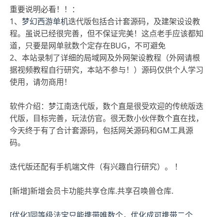
重要说明必看！！：
1、
梦幻西游单机
迭代版包括合计套源码，及建架设设教
程。虽说已经很完善，但不保证完美！这点老手应该都知
道，只要是网单就数个定存在BUG，不可避免
2、本站录制了详细的局域网及外网架设教程（外网请根
据视频教程自行研究，本站不参与！）源码仅供个人学习
使用，请勿商用！
软件介绍：梦江南迭代版，数个直是很受欢迎的传统版迭
代版，目标完善，玩法仿官。很无数小伙伴数个直在找，
今天终于有了合计套源码，包括网关源码和GM工具源
码。
迭代版还配有手机端文件（有兴趣自行研究）。 ！
[新增]新增会员卡功能共享仓库.共享召唤兽仓库.
[优化]同等级法宝只能携带唯数个，优化成可携带二个.