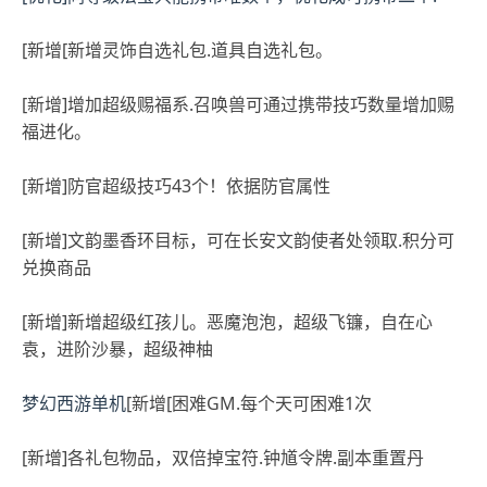
[新增[新增灵饰自选礼包.道具自选礼包。
[新增]增加超级赐福系.召唤兽可通过携带技巧数量增加赐
福进化。
[新增]防官超级技巧43个！依据防官属性
[新增]文韵墨香环目标，可在长安文韵使者处领取.积分可
兑换商品
[新增]新增超级红孩儿。恶魔泡泡，超级飞镰，自在心
袁，进阶沙暴，超级神柚
梦幻西游单机
[新增[困难GM.每个天可困难1次
[新增]各礼包物品，双倍掉宝符.钟馗令牌.副本重置丹