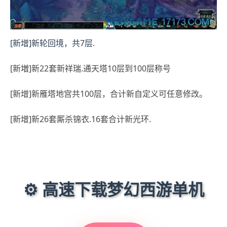
[新增]新轮回境，共7层.
[新増]新22套新祥瑞.通天塔10层到100层称号
[新增]新雁塔地宫共100层，合计新自定义可任意修改。
[新增]新26套厮杀锦衣.16套合计新光环.
⚙️ 高速下载梦幻西游单机