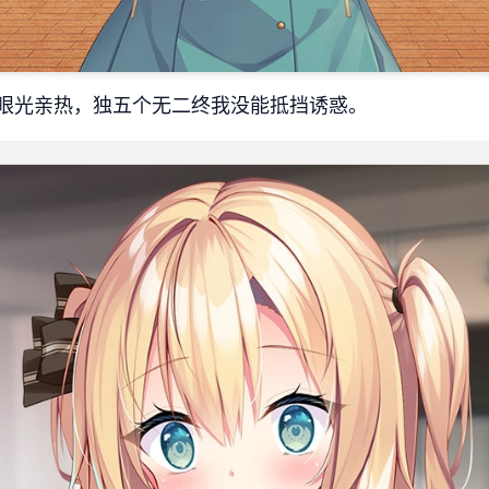
眼光亲热，独五个无二终我没能抵挡诱惑。