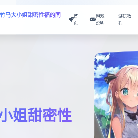
竹马大小姐甜密性福的同
首
游戏
游玩教
页
说明
程
小姐甜密性