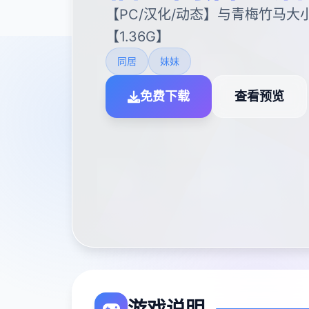
【PC/汉化/动态】与青梅竹马
【1.36G】
同居
妹妹
免费下载
查看预览