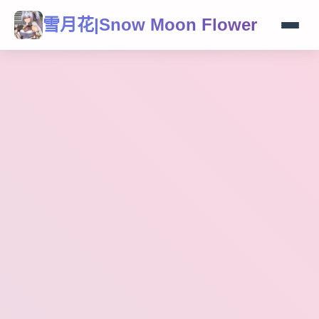
雪月花|Snow Moon Flower