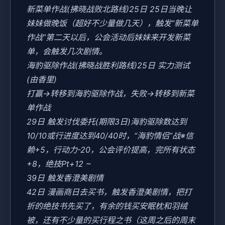
新菜单作战(拂晓战败北路线)25日 25日当晚让
妹妹做晚饭（超好不少量做几天），触发“新菜单
作战”第二天以后，公会活动后妹妹来开发新菜
单，会触发几次剧情。
海豹驱除作战(拂晓战胜利路线)25日 实力测试
(由香里)
打赢→转移到海豹驱除作战，失败→转移到新菜
单作战
29日 触发讨伐委托(期限3日)海豹驱除数达到
10/10或行进度达到40/40时，“海豹情侣”战※信
赖+5，行动力-20，公会评价提高，完所有状态
+8，绝技Pt+12 ~
39日 触发香澄美剧情
42日 漫画商日去买书，触发香澄美剧情，把打
折的绝技书先买了，有余的钱买安眠枕和羽绒
被，还有不少量的买行程之书（这周之后的周末