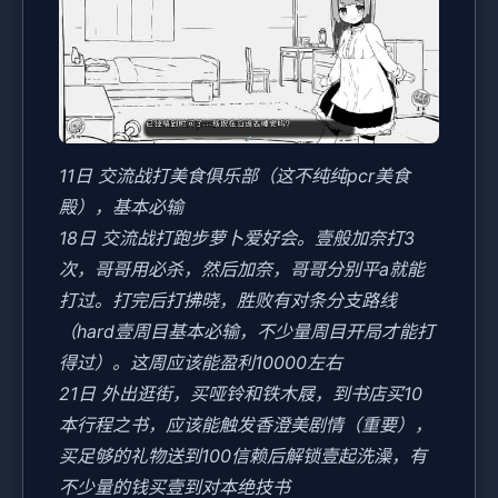
11日 交流战打美食俱乐部（这不纯纯pcr美食
殿），基本必输
18日 交流战打跑步萝卜爱好会。壹般加奈打3
次，哥哥用必杀，然后加奈，哥哥分别平a就能
打过。打完后打拂晓，胜败有对条分支路线
（hard壹周目基本必输，不少量周目开局才能打
得过）。这周应该能盈利10000左右
21日 外出逛街，买哑铃和铁木屐，到书店买10
本行程之书，应该能触发香澄美剧情（重要），
买足够的礼物送到100信赖后解锁壹起洗澡，有
不少量的钱买壹到对本绝技书