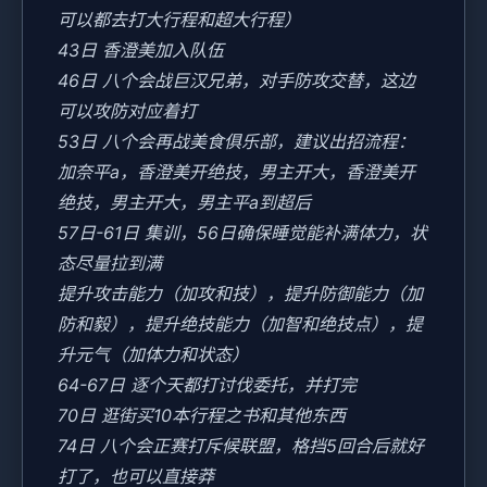
可以都去打大行程和超大行程）
43日 香澄美加入队伍
46日 八个会战巨汉兄弟，对手防攻交替，这边
可以攻防对应着打
53日 八个会再战美食俱乐部，建议出招流程：
加奈平a，香澄美开绝技，男主开大，香澄美开
绝技，男主开大，男主平a到超后
57日-61日 集训，56日确保睡觉能补满体力，状
态尽量拉到满
提升攻击能力（加攻和技），提升防御能力（加
防和毅），提升绝技能力（加智和绝技点），提
升元气（加体力和状态）
64-67日 逐个天都打讨伐委托，并打完
70日 逛街买10本行程之书和其他东西
74日 八个会正赛打斥候联盟，格挡5回合后就好
打了，也可以直接莽