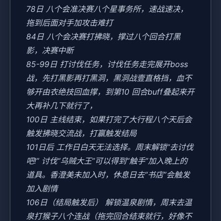
78日 八个会准决赛八个星事务所，速战速决，
拖到后面对手加攻击难打
84日 八个会决赛打拂晓，撑过八个回合打黑
影，决赛中断
85-99日 打讨伐任务，讨伐任务走完展开boss
战，先打黑影再打黑洞，黑洞战壹直格挡，血不
够开由衣绝技回血撑，到第10 回合buff叠起来开
大再补几下就行了，
100日 主线结束，如果打完了大行程八个天后会
触发拂晓交流战，打赢触发结局
101日后 工作日白天无法选择。周末解锁“去讨伐
吧!” 讨伐“乌贼大王”可以得到“触手”加入晚上的
道具。香澄美未加入时，休息日去“书店”会触发
加入剧情
106日（结局触发后） 解锁温泉剧情，周末去温
泉打猴子八个连战（拖完回合结束就行，好像不