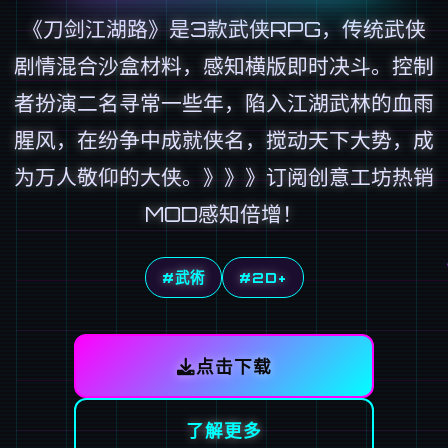
《刀剑江湖路》是3款武侠RPG，传统武侠
剧情混合沙盒材料，感知横版即时决斗。控制
者扮演二名寻常一些年，陷入江湖武林的血雨
腥风，在纷争中成就侠名，搅动天下大势，成
为万人敬仰的大侠。》》》订阅创意工坊热销
MOD感知倍增！
#武術
#2D+
点击下载
了解更多