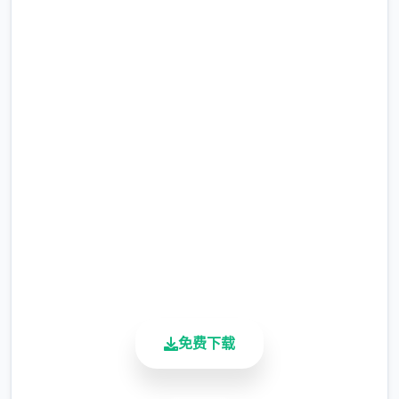
NPC互动：同伴、仇家、家仆、生育等
现在下载 刀剑江湖路
完整版游戏，免费体验
其他重要玩法：武林大会、随机事件、生活、
2.3M+
钓鱼、青楼、赌坊、地牢、捕快、杀手等
总下载量
4.9/5
用户评分
【后续更新计划】
900K+
活跃用户
后续重点更新：逐步增添&完善沙盒构成以及
机制、更新创意工坊2.0、更新零成本DLC等
免费下载