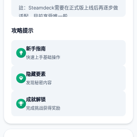
註：Steamdeck需要在正式版上线后再逐步做
适配，目前享受唯一般
攻略提示
【正式版】构成包括：
新手指南
主线&支线：15个大地图（5个门派）以及其他
快速上手基础操作
小地图，百万＋剧情文案
隐藏要素
发现秘密内容
武学：数个余种兵器，数数个套武学/轻功/内
成就解锁
功、武学混用、神功、3才书功能、天赋等
完成挑战获得奖励
帮派玩法：自建帮派、帮派战争、吞并帮派、
收服帮派等