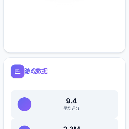
从江湖中的无名之辈伊始，以微末之身，于诡
安全下载
谲的江湖纷争中成就侠名，搅动天下大势。
高速安装
——百万字的原创武侠剧情，主线七个大结
完全免费
局，沈浸式享受江湖恩怨情仇
客服支持
游戏数据
9.4
平均评分
——15个地图，包含5个大门派剧情，解锁不
同的江湖剧情