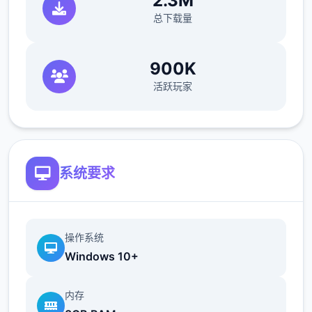
2.3M
总下载量
——结交不同性格的江湖人物，与不同的江湖
人士互动，或红尘相伴，或传授武艺，或图谋
900K
不轨、心狠手辣
活跃玩家
功能需求
无与伦比低配备:
系统要求
作业功能: Windows 10 64 bit
处理器: 2.5GHz
操作系统
Windows 10+
记忆体: 8 GB 记忆体
显示卡: HD4400
内存