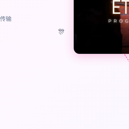
方传输
🎊