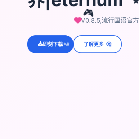
🎮
V0.8.5,流行国语官
🤔
即刻下载
了解更多
💫
✨
⭐