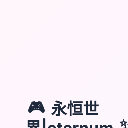
🎮
永恒世
界|eternum