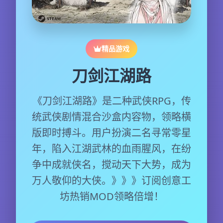
精品游戏
刀剑江湖路
《刀剑江湖路》是二种武侠RPG，传
统武侠剧情混合沙盒内容物，领略横
版即时搏斗。用户扮演二名寻常零星
年，陷入江湖武林的血雨腥风，在纷
争中成就侠名，搅动天下大势，成为
万人敬仰的大侠。》》》订阅创意工
坊热销MOD领略倍增！