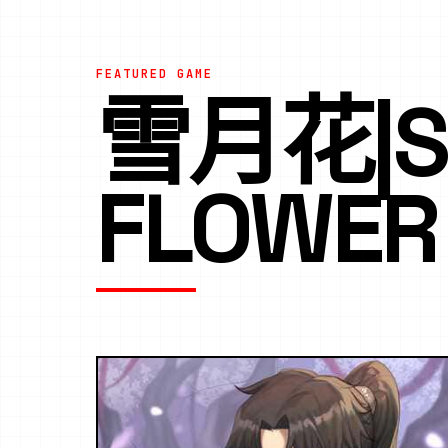
FEATURED GAME
雪月花|S
FLOWER