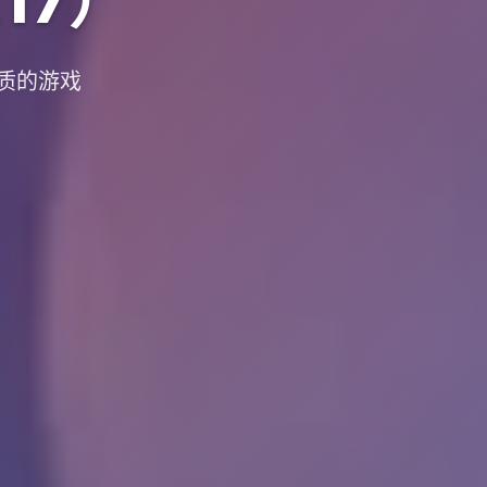
17）
优质的游戏