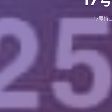
17
17号特