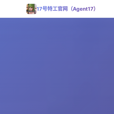
17号特工官网（Agent17）