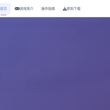
首页
游戏简介
操作指南
即刻下载