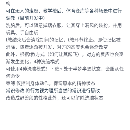
构
可在无人的走廊、教学楼后、体育仓库等各种场景中进行
调教（目前开发中）
洗脑后，可以随意掉落衣服、让其穿上漏风的装扮，并用
玩具、手自由玩
t教结束后会清除期间的记忆，t教环节终止。即使记忆被
消除，随着逐渐被开发，对方的态度也会逐渐改变
此外，根据t教方式（如何让其起飞），对方的反应也会逐
渐发生变化，4种洗脑模式
可使用4种洗脑模式！・催○ 处于半梦半醒状态，会服从任
何命令
束缚 仅控制身体动作，保留原本的精神状态
常识修改 将行为视为理所当然的常识进行篡改
改造成野兽般的性格此外，还可以解除洗脑状态