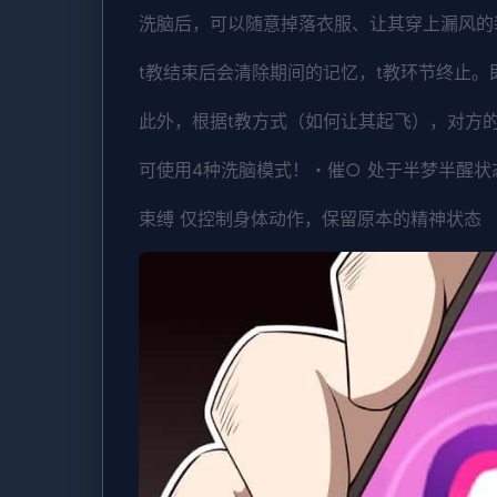
洗脑后，可以随意掉落衣服、让其穿上漏风的
t教结束后会清除期间的记忆，t教环节终止
此外，根据t教方式（如何让其起飞），对方
可使用4种洗脑模式！・催○ 处于半梦半醒
束缚 仅控制身体动作，保留原本的精神状态