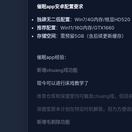
催眠app安卓配置要求
​独肆无二低配置​
​：Win7/4G内存/核显HD520
​推荐配置​
​：Win11/16G内存/GTX1660
​存储空间​
​：需预留5GB（含后续更新缓存）
催眠app经验：
新增chuang戏功能
现今可以进行床戏教学了
体育仓库和保健室均可触发chuang戏，但目
保健室原本计划在特定时机解锁，但为方便进
新增毛剃除功能