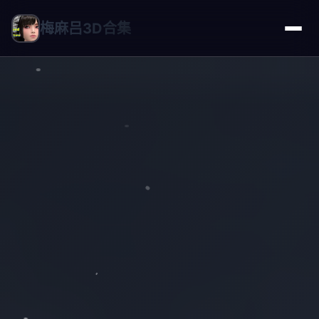
梅麻吕3D合集