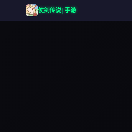
仗剑传说|手游