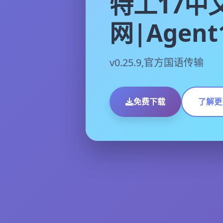
特工17中
网|Agent
v0.25.9,官方国语传输
免费下载
了解更