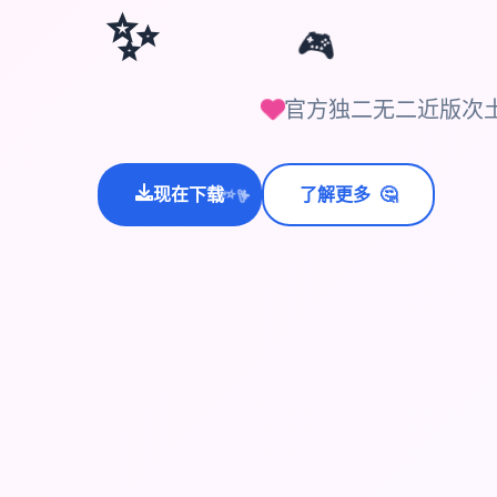
✨
🎮
官方独二无二近版次土
🤔
现在下载
了解更多
💫
✨
⭐