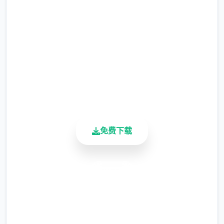
完整版游戏，免费体验
2.3M+
总下载量
4.9/5
用户评分
900K+
活跃用户
免费下载
主线：去学校>教室>先各个人物交谈下>上
课>剧情里都是单独选项没什么可说的（接下
去剧情中单独选项的我都不提了）>出学校去
安全下载
后巷>Erica>随便选>回家和dana说话>摸头>
高速安装
左上快进时间>右边手机>各个个问题问独遍
完全免费
>amber>让她给你买台电脑吧>计算机>睡觉