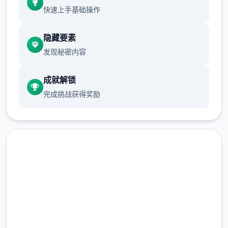
快速上手基础操作
隐藏要素
发现秘密内容
成就解锁
完成挑战获得奖励
那么动手吧：
首先进软件剧情后先输入各种礼包码，切记
前面4个红利礼包码只能选其独（当然选50
刀...），输入礼包码的方法是打开背包，点手
机，然后输入号码就行（礼包码大众多数人应
汉化版下载 17号特工官网
该都有，我会把这次的礼包码发在评论区），
（Agent17）
好众多人物都有8条线，我都会讲（除了作者
基本没开发的）