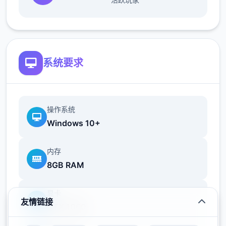
情况>去学校>快进时间>空教室>ophelia>去
礼品店买望远镜和睡衣>回家回自己房间>计算
机>去后巷>erica>回家找dana给她新睡衣
系统要求
接下去动手经验到个人:
操作系统
Windows 10+
内存
8GB RAM
显卡
友情链接
GTX 1060