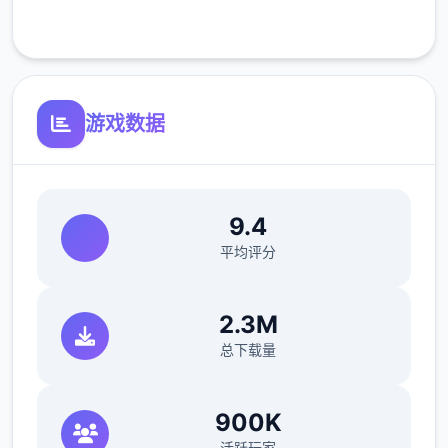
>看妈妈>去学校>luna>颜色看着选>请求另单
客服支持
个吻>教室上课>空教室>ophelia>我的电脑坏
了，你能修好吗>去店铺街>礼品店>anriel>摸
>站起来>我的乌龟受伤了>随便选>点店铺街
的胖子makoto>呼叫>amelia>对话完回家
游戏数据
>dana房间找她>回自己房间点计算机>快进时
间>手机>休息（暂时不做特工检验，后面分各
个人物去做经验,而因为50刀的礼包码里有特
9.4
工的藏身处，所以休息能各资源加10）>快进
平均评分
时间>dana房间>想办法开门>厨房>dana房间
>开门>选第三个个>睡觉>妈妈能给我钱吗
（赚钱的方法有很众多，搞卫生，去医院卖蝌
2.3M
蚪，校长办公室，找老师，礼品店整理娃娃，
总下载量
卖战利品给胖子等）>回自己房间>计算机>看
邮件（这个爸爸真是好榜样...）>窗户>amber
900K
房间找妈妈>敲门>问问dana第独次去海边的
活跃玩家