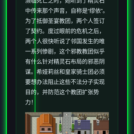
濒临死亡之时，她听到了精灵石
中传来那个声音，自称是“缪依”。
为了抵御圣宴教团，两个人签订
了契约。度过眼前的危机之后，
两个人很快听说了邻国发生的唯
一系列惨剧，这个邪教教团似乎
有什么针对精灵石布局的邪恶阴
谋。希娅莉丝和皇家骑士团必须
要想办法阻止这些不法分子实现
目的，并防范这个教团扩张势
力！