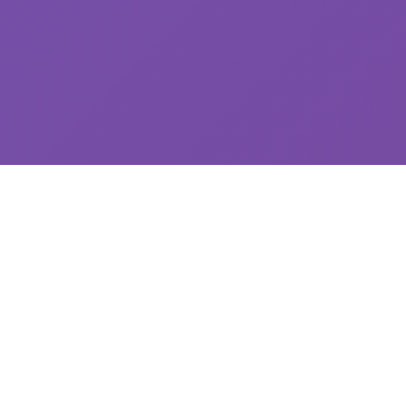
🔧 游戏详情