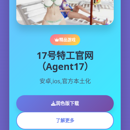
精品游戏
17号特工官网
（Agent17）
安卓,ios,官方本土化
润色版下载
了解更多