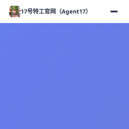
17号特工官网（Agent17）