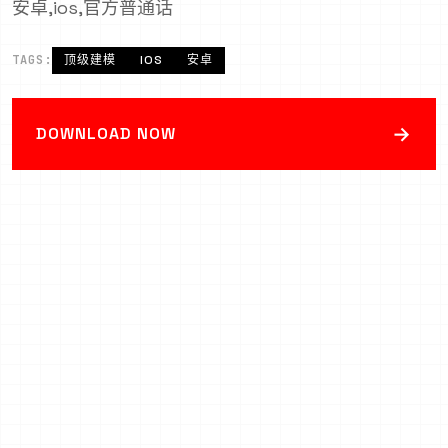
安卓,ios,官方普通话
TAGS:
顶级建模
IOS
安卓
→
DOWNLOAD NOW