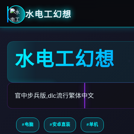
水电工幻想
水电工幻想
官中步兵版,dlc流行繁体中文
#电脑
#安卓直装
#单机