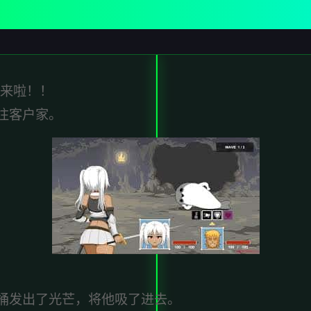
又来啦！！
往客户家。
桶发出了光芒，将他吸了进去。