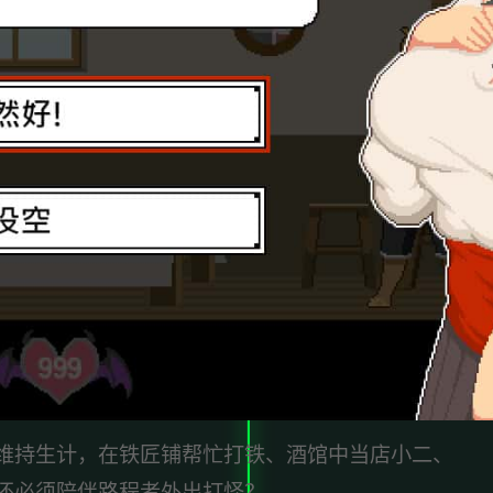
维持生计，在铁匠铺帮忙打铁、酒馆中当店小二、
还必须陪伴路程者外出打怪？