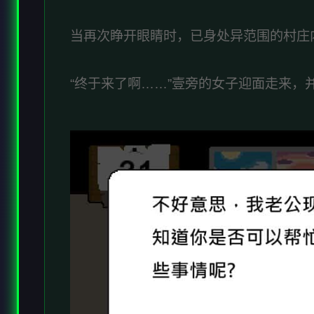
当再次睁开眼睛时，已身处异范围的村庄
“终于来了啊……”壹旁的女子迎面走来，