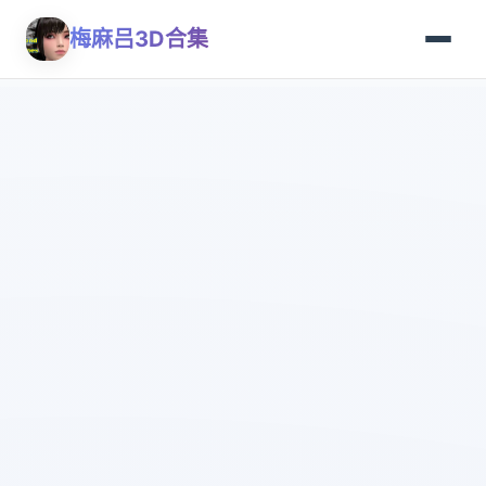
梅麻吕3D合集