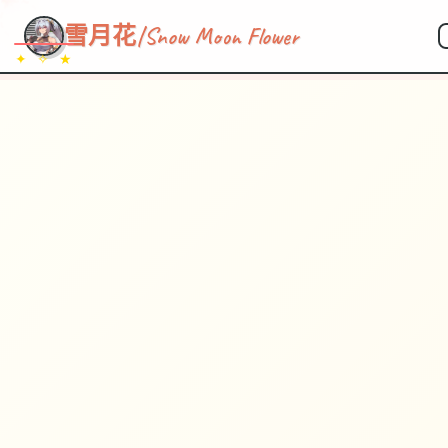
雪月花|Snow Moon Flower
✦ ✧ ★