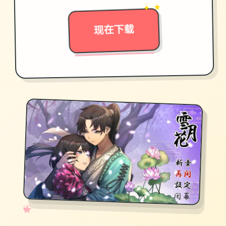
✦ ★
现在下载
✧
♡
★
♥