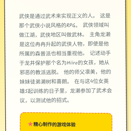
武侠是通过武术来实现正义的人。 这是
那个武侠小说风格的RPG。 武侠领域叫
做江湖，武侠地区叫做武林。 主角龙濑
是这位冉冉升起的武侠人物，即使是他
所属的森普派也相当重视他。 记述动手
于龙井保护那个名为Hiiro的女孩，她从
邪恶的教派逃脱。 他的师父凛美，他的
妹妹徒弟濑树和喜朗。 在与这4位女英
雄5起训练的日子里，龙濑参加了武术会
议，以测试他的招式。
★
精心制作的游戏体验