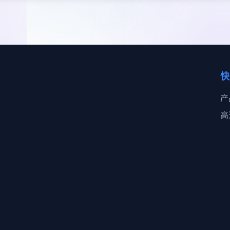
快
产
高