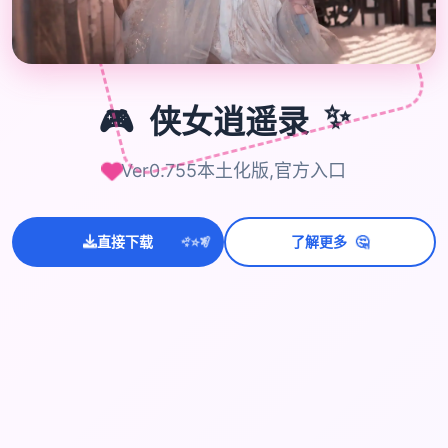
🎮
🎮
侠女逍遥录
✨
Ver0.755本土化版,官方入口
🤔
💫
✨
⭐
直接下载
了解更多