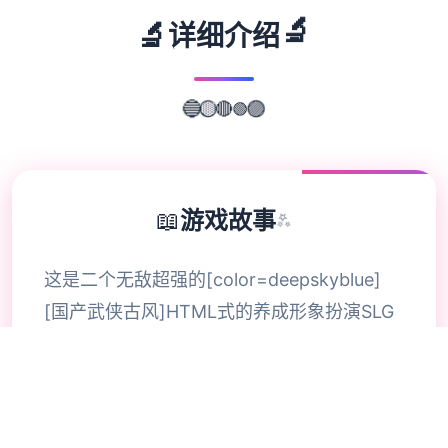
🔬
🔬
详细介绍
🟢
🔴
🔵
🟡
🟣
📖
游戏故事
✨
这是二个无敌超强的[color=deepskyblue]
[国产武侠古风]HTML式的养成形象扮演SLG
竞技。 竞技中你扮演那个江湖女侠，从小成
长到到大美人后修炼武功行走江湖的叙述。
各种行为选项都会影响自己的属性成长，还有
丰富道具和武功修行，及H属性。 海量动态