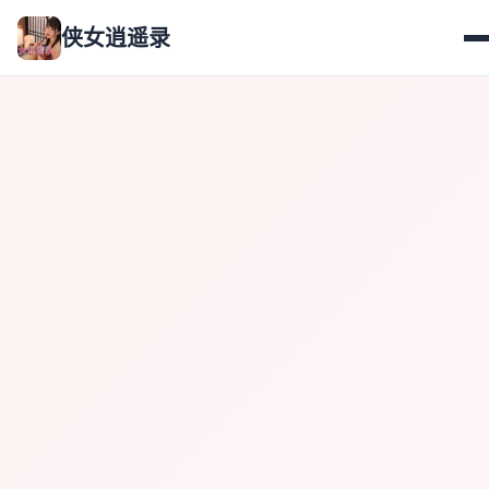
侠女逍遥录