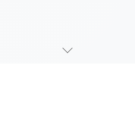
游戏详情
首先说明下，这乐趣更新版不管后面是点几，元素都是