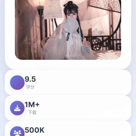
9.5
评分
1M+
下载
500K