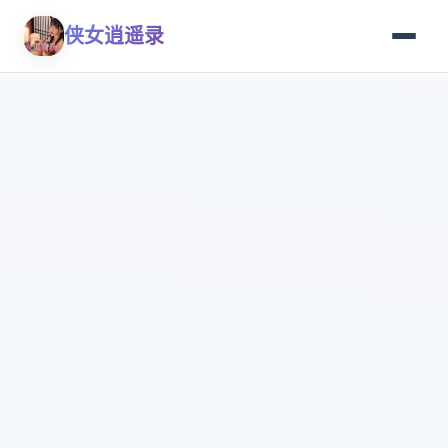
侠女逍遥录