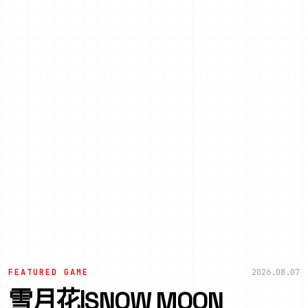
FEATURED GAME
2026.08.07
雪月花|SNOW MOON