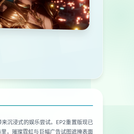
带来沉浸式的娱乐尝试。EP2重置版现已
巷里，璀璨霓虹与巨幅广告试图遮掩表面