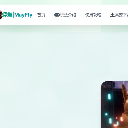
蜉蝣|MayFly
首页
玩法介绍
使用攻略
高速下