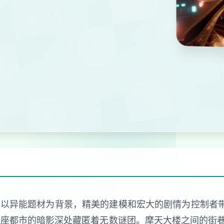
娱乐，以异能题材为背景，精美的建模和宏大的剧情为控制者
这座都市的暗影深处藏匿着无数谜团。摩天大楼之间的街