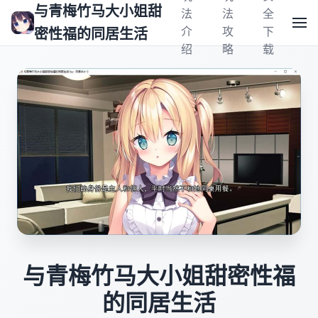
与青梅竹马大小姐甜
法
法
全
介
攻
下
密性福的同居生活
绍
略
载
与青梅竹马大小姐甜密性福
的同居生活