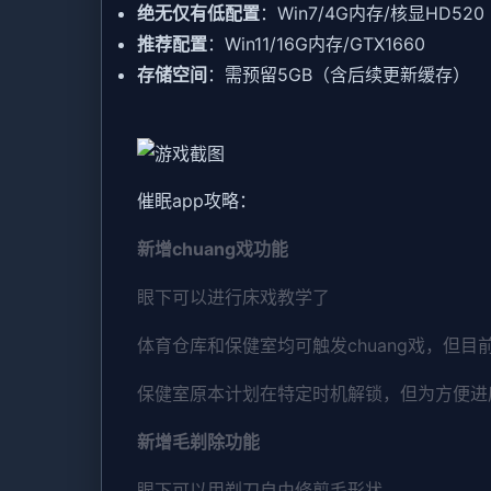
​绝无仅有低配置​
​：Win7/4G内存/核显HD520
​推荐配置​
​：Win11/16G内存/GTX1660
​存储空间​
​：需预留5GB（含后续更新缓存）
催眠app攻略：
新增chuang戏功能
眼下可以进行床戏教学了
体育仓库和保健室均可触发chuang戏，但目
保健室原本计划在特定时机解锁，但为方便进
新增毛剃除功能
眼下可以用剃刀自由修剪毛形状