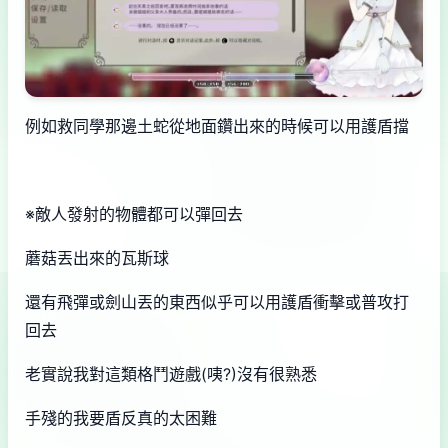
例如救同學那邊土蛇從地面鑽出來的時候可以用護盾擋
※敵人發射的物體都可以彈回去
蘑菇丟出來的瓦斯球
還有飛彈或劍山丟的東西似乎可以用護盾衝擊或普攻打
回去
老實說我對這類格鬥遊戲(咦?)沒有很熟悉
手殘的我要盾反真的太困難