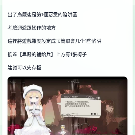
出了鳥籠後是第1個惡意的陷阱區
考驗迴避跟操作的地方
這裡將遊戲難度設定成顶簡單會几个1些陷阱
抵達【卑賤的補給兵】上方有1張椅子
建議可以先存檔