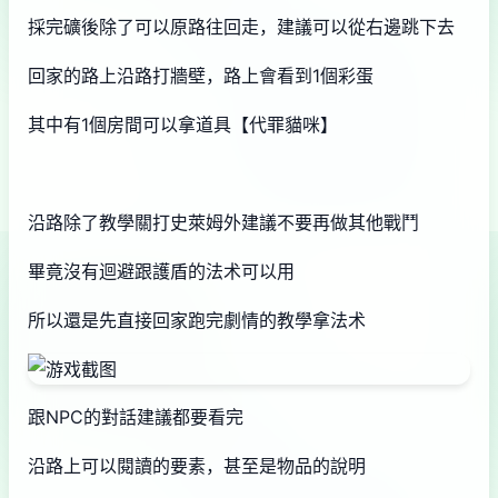
採完礦後除了可以原路往回走，建議可以從右邊跳下去
回家的路上沿路打牆壁，路上會看到1個彩蛋
其中有1個房間可以拿道具【代罪貓咪】
沿路除了教學關打史萊姆外建議不要再做其他戰鬥
畢竟沒有迴避跟護盾的法术可以用
所以還是先直接回家跑完劇情的教學拿法术
跟NPC的對話建議都要看完
沿路上可以閱讀的要素，甚至是物品的說明