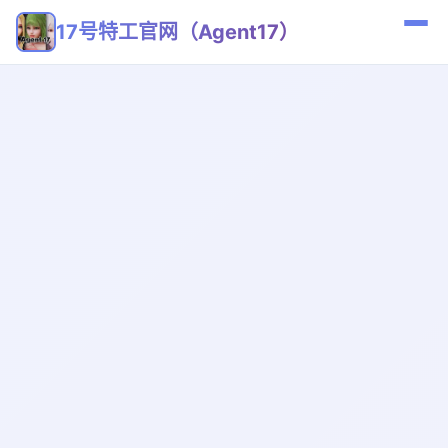
17号特工官网（Agent17）