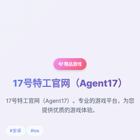
📪 精品游戏
17号特工官网（Agent17）
17号特工官网（Agent17）。专业的游戏平台，为您
提供优质的游戏体验。
#安卓
#ios