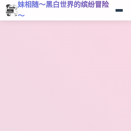
妹相随～黑白世界的缤纷冒险
～