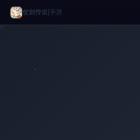
仗剑传说|手游